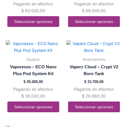
Pagando en efectivo
Pagando en efectivo
opciones
opciones
$
83.000,00
$
68.000,00
se
se
pueden
pueden
Seleccionar opciones
Seleccionar opciones
elegir
elegir
en
en
la
la
Este
Este
página
página
producto
producto
de
de
tiene
tiene
Equipos
Atomizadores
producto
producto
múltiples
múltiples
Vaporesso – ECO Nano
Vaperz Cloud – Crypt V2
variantes.
variantes.
Plus Pod System Kit
Boro Tank
Las
Las
$
45.000,00
$
33.700,00
opciones
opciones
Pagando en efectivo
Pagando en efectivo
se
se
$
36.000,00
$
26.960,00
pueden
pueden
elegir
elegir
Seleccionar opciones
Seleccionar opciones
en
en
la
la
página
página