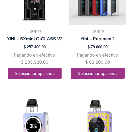
Las
Las
opciones
opciones
se
se
pueden
pueden
Equipos
Equipos
elegir
elegir
YIHI – SXmini G-CLASS V2
Yihi – Puremax 2
en
en
$
257.400,00
$
79.000,00
la
la
Pagando en efectivo
Pagando en efectivo
página
página
$
205.920,00
$
63.200,00
de
de
producto
producto
Seleccionar opciones
Seleccionar opciones
Este
Este
producto
producto
tiene
tiene
múltiples
múltiples
variantes.
variantes.
Las
Las