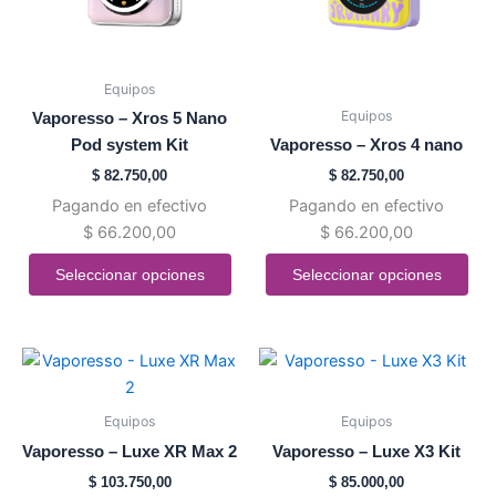
opciones
opciones
se
se
pueden
pueden
Equipos
elegir
elegir
Equipos
Vaporesso – Xros 5 Nano
en
en
Pod system Kit
Vaporesso – Xros 4 nano
la
la
$
82.750,00
$
82.750,00
página
página
Pagando en efectivo
Pagando en efectivo
de
de
$
66.200,00
$
66.200,00
producto
producto
Seleccionar opciones
Seleccionar opciones
Este
Este
producto
producto
tiene
tiene
Equipos
Equipos
múltiples
múltiples
Vaporesso – Luxe XR Max 2
Vaporesso – Luxe X3 Kit
variantes.
variantes.
$
103.750,00
$
85.000,00
Las
Las