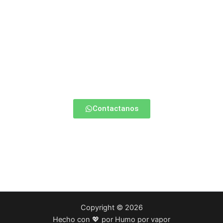
¿Estas empezando a vapear?
Contactate con nosotros y te ayudamos a elegir la mejor
opción para vos.
Contactanos
Copyright © 2026
Hecho con 💖 por Humo por vapor