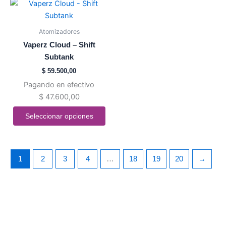
Este
de
de
producto
producto
producto
tiene
Atomizadores
múltiples
Vaperz Cloud – Shift
variantes.
Subtank
Las
$
59.500,00
opciones
Pagando en efectivo
se
$
47.600,00
pueden
elegir
Seleccionar opciones
en
la
página
1
2
3
4
…
18
19
20
→
de
producto