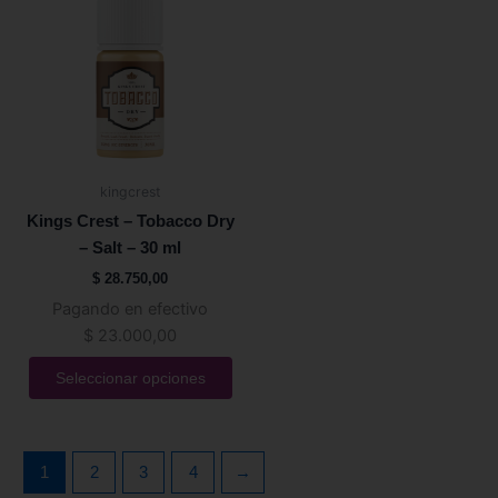
tiene
múltiples
variantes.
Las
opciones
se
pueden
kingcrest
elegir
Kings Crest – Tobacco Dry
en
– Salt – 30 ml
la
$
28.750,00
página
Pagando en efectivo
de
$
23.000,00
producto
Seleccionar opciones
1
2
3
4
→