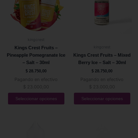
variantes.
variantes.
Las
Las
opciones
opciones
se
se
pueden
pueden
kingcrest
elegir
elegir
kingcrest
Kings Crest Fruits –
en
en
Pineapple Pomegranate Ice
Kings Crest Fruits – Mixed
la
la
– Salt – 30ml
Berry Ice – Salt – 30ml
página
página
$
28.750,00
$
28.750,00
de
de
Pagando en efectivo
Pagando en efectivo
producto
producto
$
23.000,00
$
23.000,00
Seleccionar opciones
Seleccionar opciones
Este
Este
producto
producto
tiene
tiene