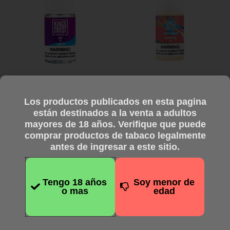
múltiples
múltiples
variantes.
variantes.
Las
Las
opciones
opciones
se
se
pueden
pueden
kingcrest
elegir
elegir
kingcrest
Kings Crest Bar –
en
en
Los productos publicados en esta pagina
Kings Crest Fruits – Grape
Watermelon Ice – Salt –
la
la
están destinados a la venta a adultos
Ice – Salt – 30 ml
30ml
página
página
mayores de 18 años. Verifique que puede
$
28.750,00
$
28.750,00
de
de
comprar productos de tabaco legalmente
Pagando en efectivo
Pagando en efectivo
antes de ingresar a este sitio.
producto
producto
$
23.000,00
$
23.000,00
Seleccionar opciones
Seleccionar opciones
Tengo 18 años
Soy menor de
o mas
edad
Este
Este
producto
producto