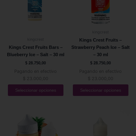
Las
Las
opciones
opciones
se
se
pueden
pueden
kingcrest
elegir
elegir
kingcrest
Kings Crest Fruits –
en
en
Kings Crest Fruits Bars –
Strawberry Peach Ice – Salt
la
la
Blueberry Ice – Salt – 30 ml
– 30 ml
página
página
$
28.750,00
$
28.750,00
de
de
Pagando en efectivo
Pagando en efectivo
producto
producto
$
23.000,00
$
23.000,00
Seleccionar opciones
Seleccionar opciones
Este
Este
producto
producto
tiene
tiene
múltiples
múltiples