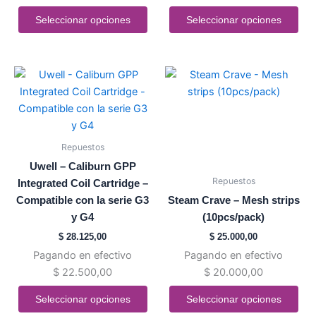
la
la
Seleccionar opciones
Seleccionar opciones
página
página
de
de
producto
producto
Este
Este
producto
producto
tiene
tiene
múltiples
múltiples
variantes.
variantes.
Repuestos
Las
Las
Uwell – Caliburn GPP
opciones
opciones
Repuestos
Integrated Coil Cartridge –
se
se
Compatible con la serie G3
Steam Crave – Mesh strips
pueden
pueden
y G4
(10pcs/pack)
elegir
elegir
$
28.125,00
$
25.000,00
en
en
Pagando en efectivo
Pagando en efectivo
la
la
$
22.500,00
$
20.000,00
página
página
de
de
Seleccionar opciones
Seleccionar opciones
producto
producto