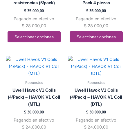
resistencias (5/pack)
Pack 4 piezas
Las
Las
$
35.000,00
$
35.000,00
opciones
opciones
Pagando en efectivo
Pagando en efectivo
se
se
$
28.000,00
$
28.000,00
pueden
pueden
elegir
elegir
Seleccionar opciones
Seleccionar opciones
en
en
la
la
página
página
Este
Este
de
de
producto
producto
producto
producto
tiene
tiene
múltiples
múltiples
Repuestos
Repuestos
variantes.
variantes.
Uwell Havok V1 Coils
Uwell Havok V1 Coils
Las
Las
(4/Pack) – HAVOK V1 Coil
(4/Pack) – HAVOK V1 Coil
opciones
opciones
(MTL)
(DTL)
se
se
$
30.000,00
$
30.000,00
pueden
pueden
Pagando en efectivo
Pagando en efectivo
elegir
elegir
$
24.000,00
$
24.000,00
en
en