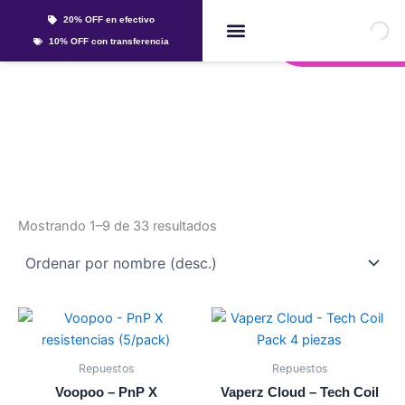
Ir
20% OFF en efectivo
al
Whatsapp
10% OFF con transferencia
contenido
Líquidos Y Sales
Resistencias
Mostrando 1–9 de 33 resultados
Este
Este
producto
producto
tiene
tiene
Repuestos
Repuestos
múltiples
múltiples
Voopoo – PnP X
Vaperz Cloud – Tech Coil
variantes.
variantes.