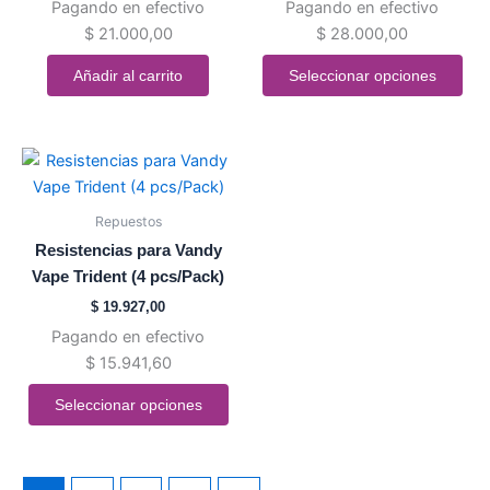
Pagando en efectivo
Pagando en efectivo
$
21.000,00
$
28.000,00
Añadir al carrito
Seleccionar opciones
Este
producto
tiene
Repuestos
múltiples
Resistencias para Vandy
variantes.
Vape Trident (4 pcs/Pack)
Las
$
19.927,00
opciones
Pagando en efectivo
se
$
15.941,60
pueden
elegir
Seleccionar opciones
en
la
página