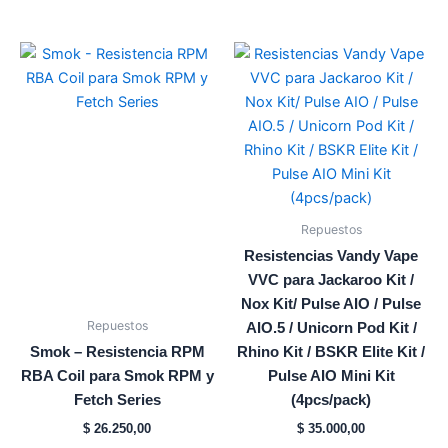
Este
producto
tiene
múltiples
variantes.
Las
opciones
se
Repuestos
pueden
Resistencias Vandy Vape
elegir
VVC para Jackaroo Kit /
en
Nox Kit/ Pulse AIO / Pulse
la
Repuestos
AIO.5 / Unicorn Pod Kit /
página
Smok – Resistencia RPM
Rhino Kit / BSKR Elite Kit /
de
RBA Coil para Smok RPM y
Pulse AIO Mini Kit
producto
Fetch Series
(4pcs/pack)
$
26.250,00
$
35.000,00