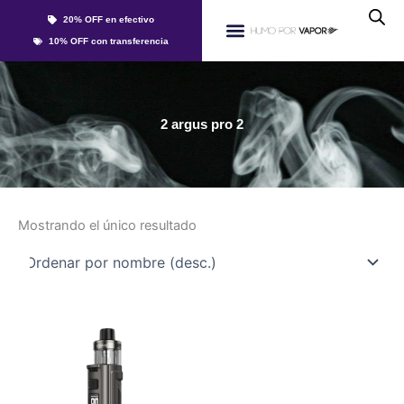
Ir
20% OFF en efectivo
al
Whatsapp
10% OFF con transferencia
contenido
Líquidos Y Sales
2 argus pro 2
Mostrando el único resultado
Este
producto
tiene
múltiples
variantes.