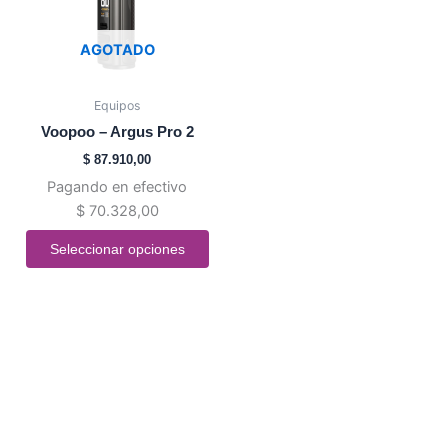
Las
opciones
AGOTADO
se
pueden
Equipos
elegir
Voopoo – Argus Pro 2
en
$
87.910,00
la
Pagando en efectivo
página
$
70.328,00
de
producto
Seleccionar opciones