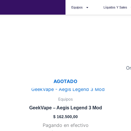
Equipos
Líquidos Y Sales
argis 3
AGOTADO
Este
producto
Equipos
tiene
GeekVape – Aegis Legend 3 Mod
múltiples
$
162.500,00
variantes.
Pagando en efectivo
Las