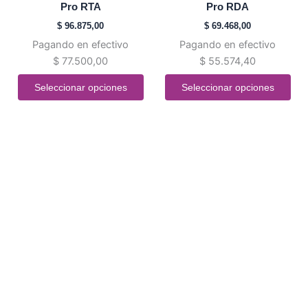
Pro RTA
Pro RDA
Las
Las
$
96.875,00
$
69.468,00
opciones
opciones
Pagando en efectivo
Pagando en efectivo
se
se
$
77.500,00
$
55.574,40
pueden
pueden
elegir
elegir
Seleccionar opciones
Seleccionar opciones
en
en
la
la
página
página
de
de
producto
producto
¿Estas empezando a vapear?
Contactate con nosotros y te ayudamos a elegir la mejor
opción para vos.