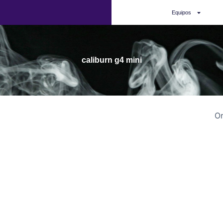
Equipos
caliburn g4 mini