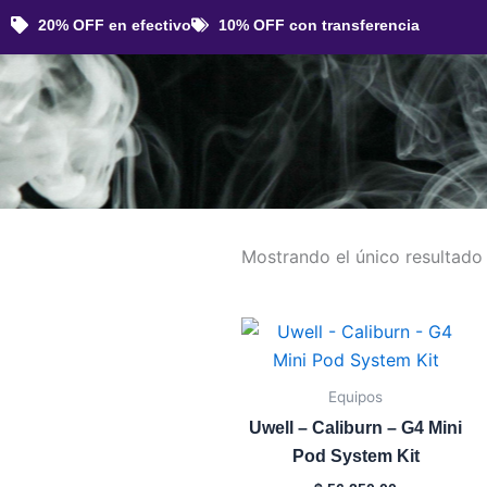
Ir
20% OFF en efectivo
10% OFF con transferencia
al
contenido
Mostrando el único resultado
Este
producto
tiene
Equipos
múltiples
Uwell – Caliburn – G4 Mini
variantes.
Pod System Kit
Las