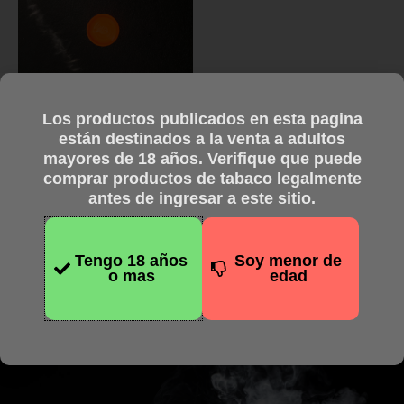
Las
opciones
se
pueden
Repuestos
elegir
Los productos publicados en esta pagina
Repuesto de Boton
en
están destinados a la venta a adultos
Pulsador para el Crown of
la
mayores de 18 años. Verifique que puede
Thorns – Distintos Colores
página
comprar productos de tabaco legalmente
$
4.000,00
de
antes de ingresar a este sitio.
Pagando en efectivo
producto
$
3.200,00
Tengo 18 años
Soy menor de
Seleccionar opciones
o mas
edad