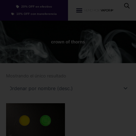
Ir
20% OFF en efectivo
al
Whatsapp
10% OFF con transferencia
contenido
crown of thorns
Mostrando el único resultado
Este
producto
tiene
múltiples
variantes.