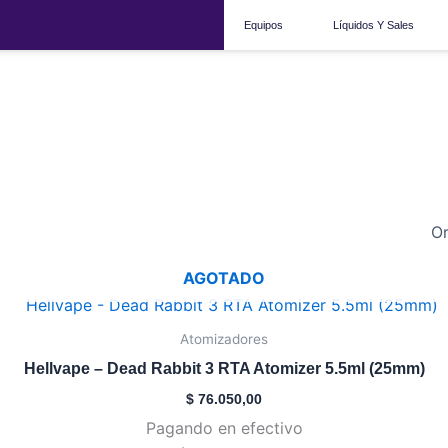
Equipos
Líquidos Y Sales
dead rabbit 3
AGOTADO
Este
producto
Atomizadores
tiene
Hellvape – Dead Rabbit 3 RTA Atomizer 5.5ml (25mm)
múltiples
$
76.050,00
variantes.
Pagando en efectivo
Las