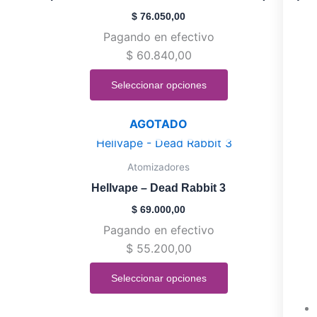
múltiples
$
76.050,00
variantes.
Pagando en efectivo
Las
$
60.840,00
opciones
se
Seleccionar opciones
pueden
elegir
AGOTADO
en
Este
la
producto
Atomizadores
página
tiene
de
Hellvape – Dead Rabbit 3
múltiples
producto
$
69.000,00
variantes.
Pagando en efectivo
Las
$
55.200,00
opciones
se
Seleccionar opciones
pueden
elegir