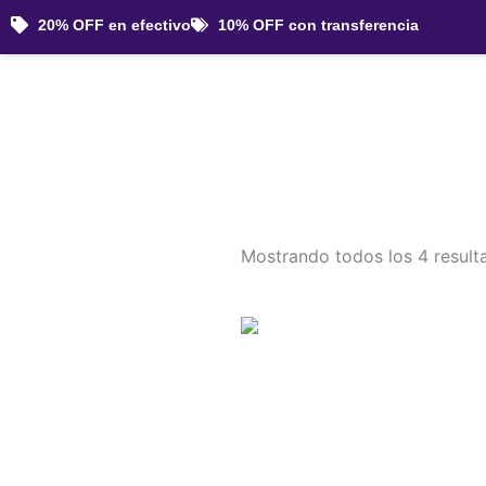
Ir
20% OFF en efectivo
10% OFF con transferencia
al
contenido
Mostrando todos los 4 result