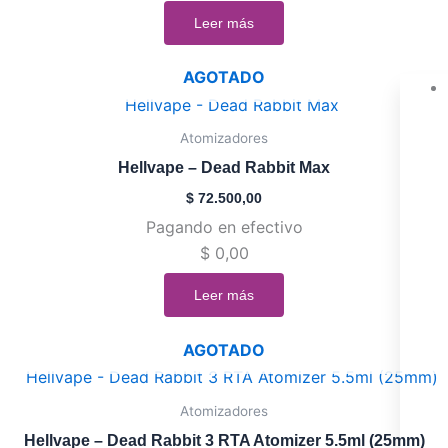
Leer más
AGOTADO
Atomizadores
Hellvape – Dead Rabbit Max
$
72.500,00
Pagando en efectivo
$
0,00
Leer más
AGOTADO
Este
producto
Atomizadores
tiene
Hellvape – Dead Rabbit 3 RTA Atomizer 5.5ml (25mm)