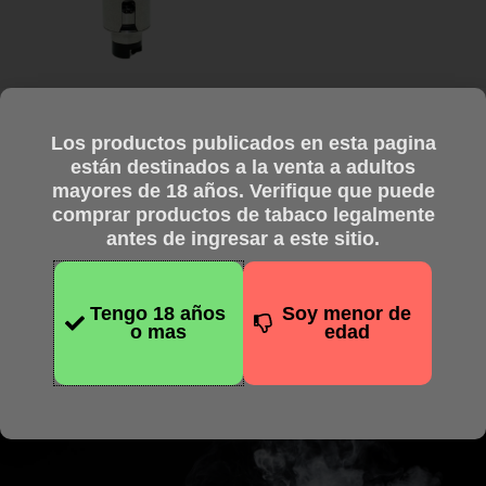
Bridges
Los productos publicados en esta pagina
SXK Exocet V1 RBA Deck
están destinados a la venta a adultos
para Billet Box/SXK
mayores de 18 años. Verifique que puede
Boro/SXK Supbox Box Kit
comprar productos de tabaco legalmente
$
55.701,36
antes de ingresar a este sitio.
Pagando en efectivo
$
44.561,09
Tengo 18 años
Soy menor de
Añadir al carrito
o mas
edad