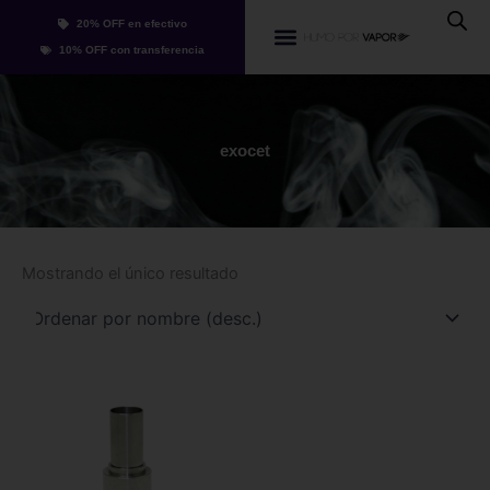
Ir
20% OFF en efectivo
al
Whatsapp
10% OFF con transferencia
contenido
exocet
Mostrando el único resultado