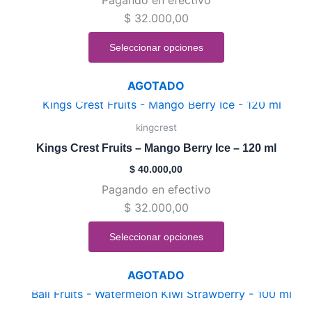
Las
$
32.000,00
opciones
se
Seleccionar opciones
pueden
elegir
AGOTADO
en
Este
la
producto
kingcrest
página
tiene
de
Kings Crest Fruits – Mango Berry Ice – 120 ml
múltiples
producto
$
40.000,00
variantes.
Pagando en efectivo
Las
$
32.000,00
opciones
se
Seleccionar opciones
pueden
elegir
AGOTADO
en
Este
la
producto