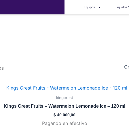
Equipos
Líquidos 
fruits
os
Este
producto
kingcrest
tiene
Kings Crest Fruits – Watermelon Lemonade Ice – 120 ml
múltiples
$
40.000,00
variantes.
Pagando en efectivo
Las