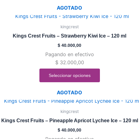
elegir
AGOTADO
en
Este
la
producto
kingcrest
página
tiene
de
Kings Crest Fruits – Strawberry Kiwi Ice – 120 ml
múltiples
producto
$
40.000,00
variantes.
Pagando en efectivo
Las
$
32.000,00
opciones
se
Seleccionar opciones
pueden
elegir
AGOTADO
en
Este
la
producto
kingcrest
página
tiene
de
Kings Crest Fruits – Pineapple Apricot Lychee Ice – 120 ml
múltiples
producto
$
40.000,00
variantes.
Pagando en efectivo