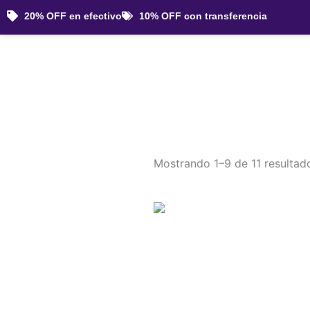
Ir
20% OFF en efectivo
10% OFF con transferencia
al
contenido
Mostrando 1–9 de 11 resultad