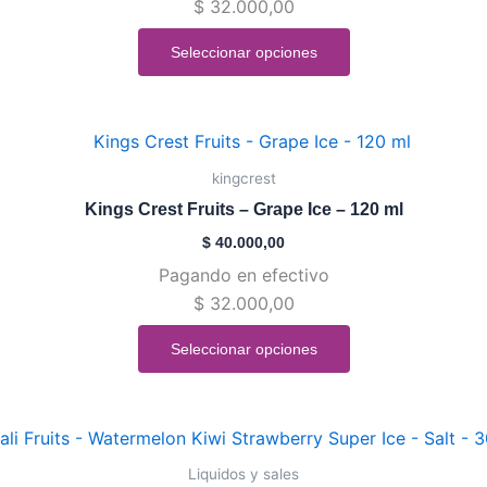
$
32.000,00
opciones
se
Seleccionar opciones
pueden
elegir
en
Este
la
producto
kingcrest
página
tiene
de
Kings Crest Fruits – Grape Ice – 120 ml
múltiples
producto
$
40.000,00
variantes.
Pagando en efectivo
Las
$
32.000,00
opciones
se
Seleccionar opciones
pueden
elegir
en
Este
la
producto
Liquidos y sales
página