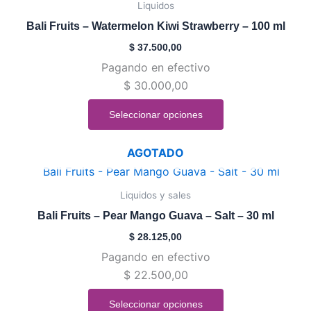
Liquidos
página
tiene
de
Bali Fruits – Watermelon Kiwi Strawberry – 100 ml
múltiples
producto
$
37.500,00
variantes.
Pagando en efectivo
Las
$
30.000,00
opciones
se
Seleccionar opciones
pueden
elegir
AGOTADO
en
Este
la
producto
Liquidos y sales
página
tiene
de
Bali Fruits – Pear Mango Guava – Salt – 30 ml
múltiples
producto
$
28.125,00
variantes.
Pagando en efectivo
Las
$
22.500,00
opciones
se
Seleccionar opciones