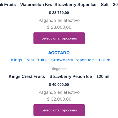
tiene
de
li Fruits – Watermelon Kiwi Strawberry Super Ice – Salt – 3
múltiples
producto
$
28.750,00
variantes.
Pagando en efectivo
Las
$
23.000,00
opciones
se
Seleccionar opciones
pueden
elegir
AGOTADO
en
Este
la
producto
kingcrest
página
tiene
de
Kings Crest Fruits – Strawberry Peach Ice – 120 ml
múltiples
producto
$
40.000,00
variantes.
Pagando en efectivo
Las
$
32.000,00
opciones
se
Seleccionar opciones
pueden