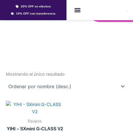
Ir
20% OFF en efectivo
al
Whatsapp
10% OFF con transferencia
contenido
Líquidos Y Sales
gclass
Mostrando el único resultado
Este
producto
tiene
Equipos
múltiples
YIHI – SXmini G-CLASS V2
variantes.