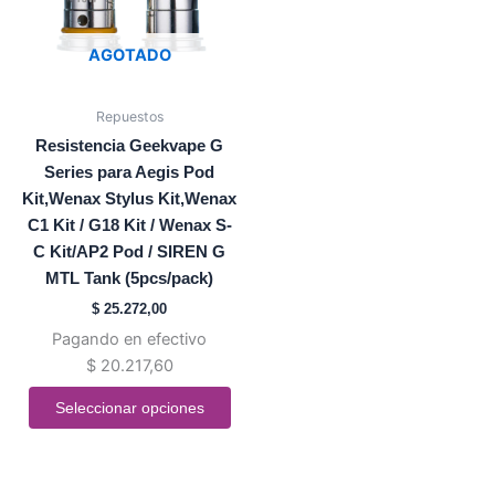
Las
opciones
AGOTADO
se
pueden
Repuestos
elegir
Resistencia Geekvape G
en
Series para Aegis Pod
la
Kit,Wenax Stylus Kit,Wenax
página
C1 Kit / G18 Kit / Wenax S-
de
C Kit/AP2 Pod / SIREN G
producto
MTL Tank (5pcs/pack)
$
25.272,00
Pagando en efectivo
$
20.217,60
Seleccionar opciones