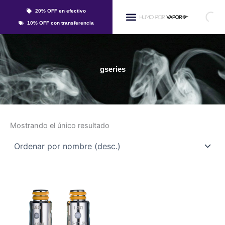
Ir
20% OFF en efectivo
al
Whatsapp
10% OFF con transferencia
contenido
Líquidos Y Sales
gseries
Mostrando el único resultado
Este
producto
tiene
múltiples
variantes.