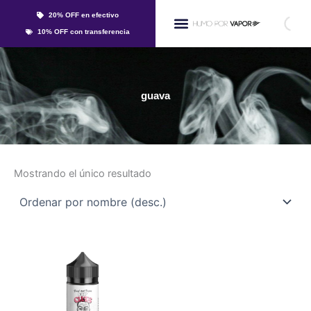
Ir
20% OFF en efectivo
al
Whatsapp
10% OFF con transferencia
contenido
Líquidos Y Sales
guava
Mostrando el único resultado
Este
producto
tiene
múltiples
variantes.