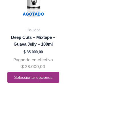
Las
opciones
AGOTADO
se
pueden
Liquidos
elegir
Deep Cuts – Mixtape –
en
Guava Jelly – 100ml
la
$
35.000,00
página
Pagando en efectivo
de
$
28.000,00
producto
Seleccionar opciones