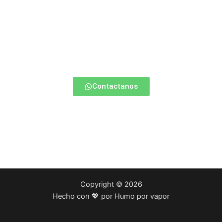
¿Estas empezando a vapear?
Contactate con nosotros y te ayudamos a elegir la mejor
opción para vos.
Contactanos
Copyright © 2026
Hecho con 💖 por Humo por vapor