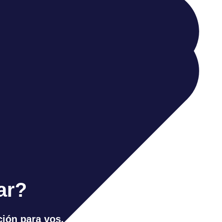
ar?
ción para vos.