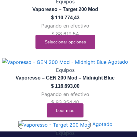
producto
Equipos
tiene
Vaporesso – Target 200 Mod
múltiples
$
110.774,43
variantes.
Pagando en efectivo
Las
$
88.619,54
opciones
Seleccionar opciones
se
pueden
Agotado
elegir
Equipos
en
Vaporesso – GEN 200 Mod – Midnight Blue
la
$
116.693,00
página
Pagando en efectivo
de
$
93.354,40
producto
Leer más
Este
Agotado
producto
Equipos