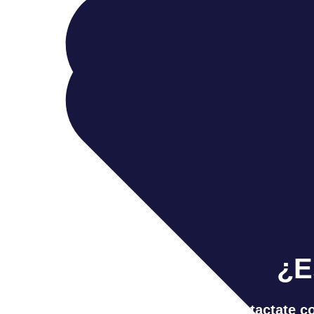
¿E
Contactate co