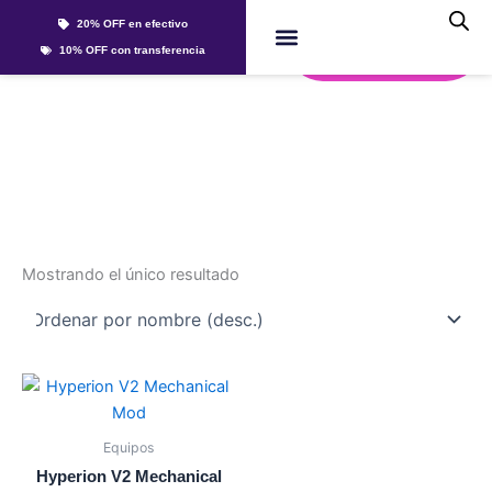
Ir
20% OFF en efectivo
al
Whatsapp
10% OFF con transferencia
contenido
Líquidos Y Sales
hyperion
Mostrando el único resultado
Este
producto
tiene
Equipos
múltiples
Hyperion V2 Mechanical
variantes.