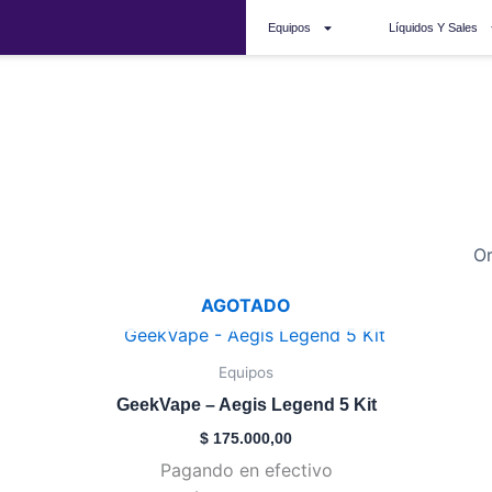
Equipos
Líquidos Y Sales
legends 5
AGOTADO
Este
producto
Equipos
tiene
GeekVape – Aegis Legend 5 Kit
múltiples
$
175.000,00
variantes.
Pagando en efectivo
Las