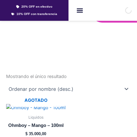
Ir
20% OFF en efectivo
al
Whatsapp
10% OFF con transferencia
contenido
Líquidos Y Sales
mango
Mostrando el único resultado
AGOTADO
Este
producto
Liquidos
tiene
Ohmboy – Mango – 100ml
múltiples
$
35.000,00
variantes.