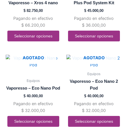
Vaporesso – Xros 4 nano
Plus Pod System Kit
Las
Las
$
82.750,00
$
45.000,00
opciones
opciones
Pagando en efectivo
Pagando en efectivo
se
se
$
66.200,00
$
36.000,00
pueden
pueden
elegir
elegir
Seleccionar opciones
Seleccionar opciones
en
en
la
la
página
página
Este
Este
AGOTADO
AGOTADO
de
de
producto
producto
producto
producto
tiene
tiene
Equipos
múltiples
múltiples
Equipos
Vaporesso – Eco Nano 2
variantes.
variantes.
Vaporesso – Eco Nano Pod
Pod
Las
Las
$
40.000,00
$
40.000,00
opciones
opciones
Pagando en efectivo
Pagando en efectivo
se
se
$
32.000,00
$
32.000,00
pueden
pueden
elegir
elegir
Seleccionar opciones
Seleccionar opciones
en
en