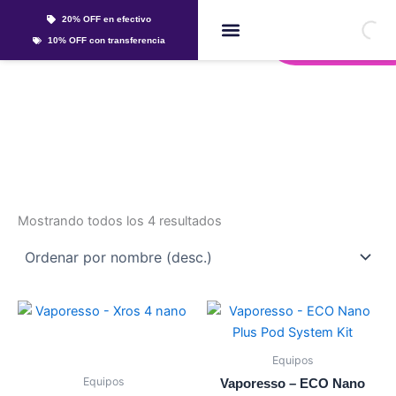
Ir
20% OFF en efectivo
al
Whatsapp
10% OFF con transferencia
contenido
Líquidos Y Sales
nano
Mostrando todos los 4 resultados
Este
Este
producto
producto
tiene
tiene
Equipos
múltiples
múltiples
Equipos
Vaporesso – ECO Nano
variantes.
variantes.