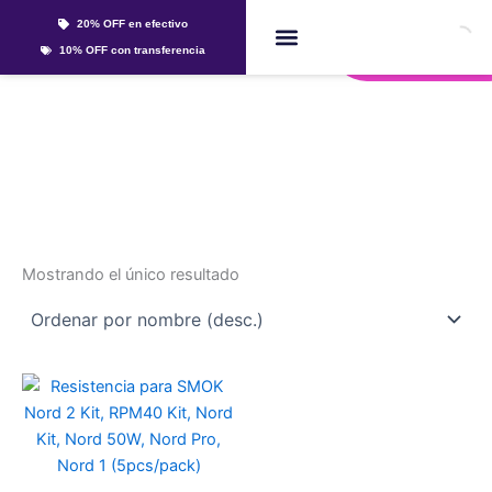
Ir
20% OFF en efectivo
al
Whatsapp
10% OFF con transferencia
contenido
Líquidos Y Sales
nord
Mostrando el único resultado
Este
producto
tiene
múltiples
variantes.