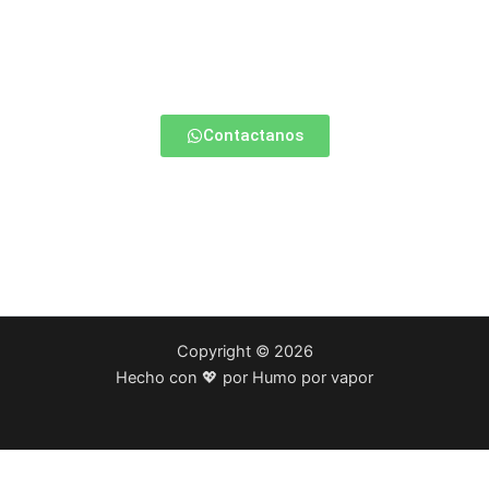
¿Estas empezando a vapear?
Contactate con nosotros y te ayudamos a elegir la mejor
opción para vos.
Contactanos
Copyright © 2026
Hecho con 💖 por Humo por vapor