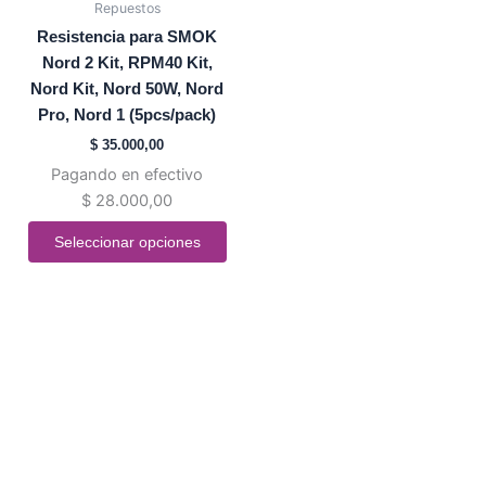
Repuestos
Las
Resistencia para SMOK
opciones
Nord 2 Kit, RPM40 Kit,
se
Nord Kit, Nord 50W, Nord
pueden
Pro, Nord 1 (5pcs/pack)
elegir
$
35.000,00
en
Pagando en efectivo
la
$
28.000,00
página
de
Seleccionar opciones
producto