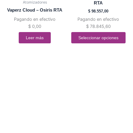
Atomizadores
RTA
Las
Vaperz Cloud – Osiris RTA
$
98.557,00
opciones
Pagando en efectivo
Pagando en efectivo
se
$
0,00
$
78.845,60
pueden
elegir
Leer más
Seleccionar opciones
en
la
página
de
producto
¿Estas empezando a vapear?
Contactate con nosotros y te ayudamos a elegir la mejor
opción para vos.