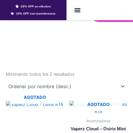
Ir
20% OFF en efectivo
al
Whatsapp
10% OFF con transferencia
contenido
Líquidos Y Sales
osiris
Mostrando todos los 2 resultados
AGOTADO
Este
AGOTADO
producto
tiene
Atomizadores
múltiples
Vaperz Cloud – Osiris Mini
variantes.