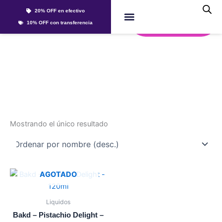
Ir
20% OFF en efectivo
al
Whatsapp
10% OFF con transferencia
contenido
Líquidos Y Sales
pistachio
Mostrando el único resultado
Este
AGOTADO
producto
tiene
Liquidos
múltiples
Bakd – Pistachio Delight –
variantes.