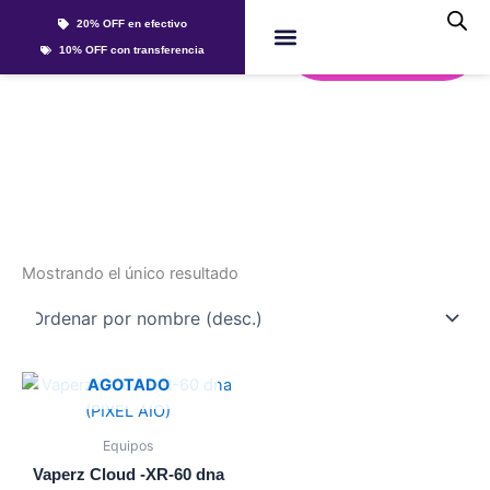
Ir
20% OFF en efectivo
al
Whatsapp
10% OFF con transferencia
contenido
Líquidos Y Sales
pixel
Mostrando el único resultado
Este
AGOTADO
producto
tiene
Equipos
múltiples
Vaperz Cloud -XR-60 dna
variantes.