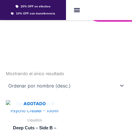
Ir
20% OFF en efectivo
al
Whatsapp
10% OFF con transferencia
contenido
Líquidos Y Sales
Psycho Creuller
Mostrando el único resultado
Este
AGOTADO
producto
tiene
Liquidos
múltiples
Deep Cuts – Side B –
variantes.