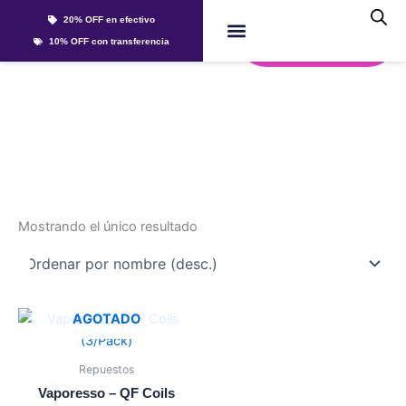
Ir
20% OFF en efectivo
al
Whatsapp
10% OFF con transferencia
contenido
Líquidos Y Sales
qf
Mostrando el único resultado
Este
AGOTADO
producto
tiene
Repuestos
múltiples
Vaporesso – QF Coils
variantes.