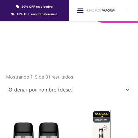
Ir
20% OFF en efectivo
al
Whatsapp
10% OFF con transferencia
contenido
Líquidos Y Sales
resistencias
Mostrando 1–9 de 31 resultados
Este
Este
producto
producto
tiene
tiene
múltiples
múltiples
variantes.
variantes.