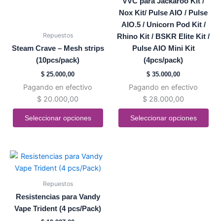
VVC para Jackaroo Kit /
en
en
Nox Kit/ Pulse AIO / Pulse
la
la
AIO.5 / Unicorn Pod Kit /
página
página
Repuestos
Rhino Kit / BSKR Elite Kit /
de
de
Steam Crave – Mesh strips
Pulse AIO Mini Kit
producto
producto
(10pcs/pack)
(4pcs/pack)
$
25.000,00
$
35.000,00
Pagando en efectivo
Pagando en efectivo
$
20.000,00
$
28.000,00
Seleccionar opciones
Seleccionar opciones
Este
producto
tiene
Repuestos
múltiples
Resistencias para Vandy
variantes.
Vape Trident (4 pcs/Pack)
Las