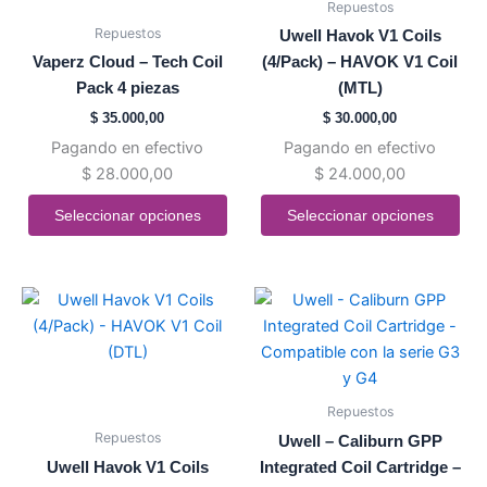
Repuestos
variantes.
variantes.
Repuestos
Uwell Havok V1 Coils
Las
Las
Vaperz Cloud – Tech Coil
(4/Pack) – HAVOK V1 Coil
opciones
opciones
Pack 4 piezas
(MTL)
se
se
$
35.000,00
$
30.000,00
pueden
pueden
Pagando en efectivo
Pagando en efectivo
elegir
elegir
$
28.000,00
$
24.000,00
en
en
la
la
Seleccionar opciones
Seleccionar opciones
página
página
de
de
producto
producto
Este
Este
producto
producto
tiene
tiene
múltiples
múltiples
variantes.
variantes.
Repuestos
Las
Las
Repuestos
Uwell – Caliburn GPP
opciones
opciones
Uwell Havok V1 Coils
Integrated Coil Cartridge –
se
se