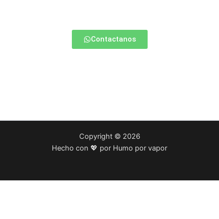
Contactate con nosotros y te ayudamos a elegir la mejor
opción para vos.
Contactanos
Copyright © 2026
Hecho con 💖 por Humo por vapor