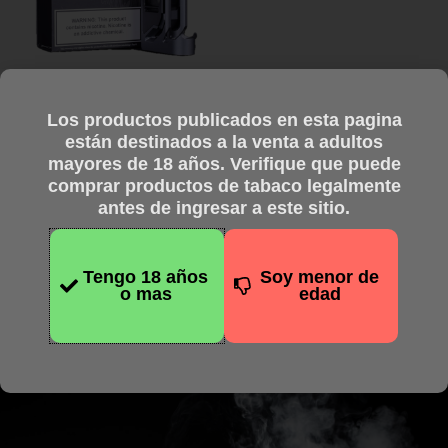
Las
opciones
se
pueden
Equipos
Los productos publicados en esta pagina
elegir
Vaperz Cloud – Rift AIO
están destinados a la venta a adultos
en
DNA60C
mayores de 18 años. Verifique que puede
la
comprar productos de tabaco legalmente
$
299.000,00
página
antes de ingresar a este sitio.
Pagando en efectivo
de
$
239.200,00
producto
Seleccionar opciones
Tengo 18 años
Soy menor de
o mas
edad