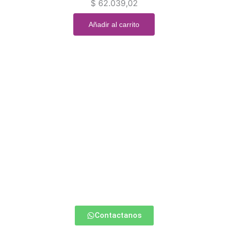
$
62.039,02
Añadir al carrito
stas empezando a vape
n nosotros y te ayudamos a elegir la mejor op
Contactanos