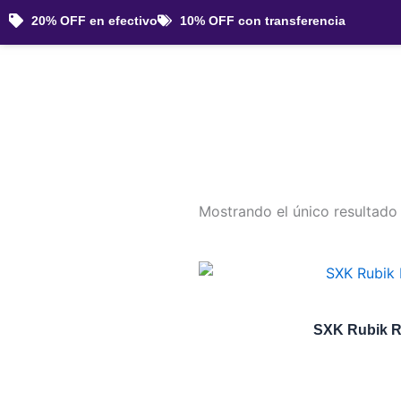
Ir
20% OFF en efectivo
10% OFF con transferencia
al
contenido
Mostrando el único resultado
SXK Rubik RB