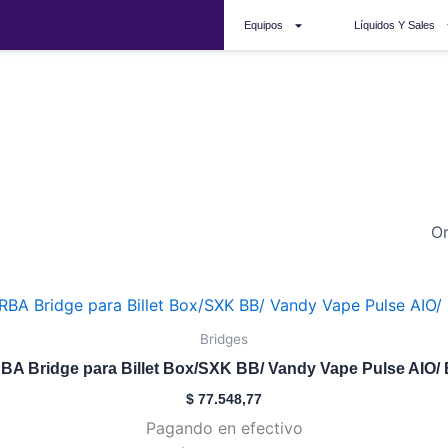
Equipos
Líquidos Y Sales
rubik
Bridges
A Bridge para Billet Box/SXK BB/ Vandy Vape Pulse AIO/
$
77.548,77
Pagando en efectivo