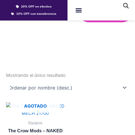
Ir
20% OFF en efectivo
al
Whatsapp
10% OFF con transferencia
contenido
Líquidos Y Sales
the crow
Mostrando el único resultado
Este
AGOTADO
producto
tiene
Equipos
múltiples
The Crow Mods – NAKED
variantes.