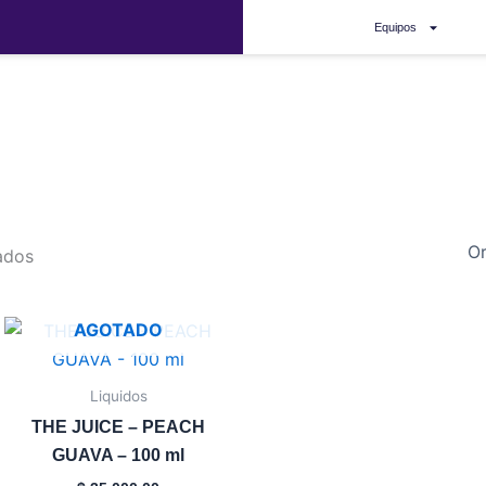
Equipos
the juice
ados
AGOTADO
Este
producto
tiene
Liquidos
múltiples
THE JUICE – PEACH
variantes.
GUAVA – 100 ml
Las