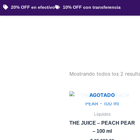
Ir
20% OFF en efectivo
10% OFF con transferencia
al
contenido
Mostrando todos los 2 result
AGOTADO
Este
producto
tiene
Liquidos
múltiples
THE JUICE – PEACH PEAR
variantes.
– 100 ml
Las