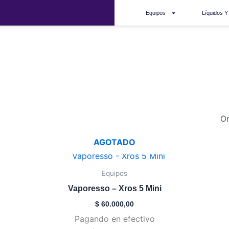
Equipos
Líquidos Y
xros 5
AGOTADO
Este
producto
Equipos
tiene
Vaporesso – Xros 5 Mini
múltiples
$
60.000,00
variantes.
Pagando en efectivo
Las