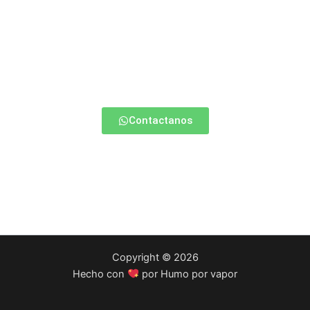
¿Estas empezando a vapear?
Contactate con nosotros y te ayudamos a elegir la mejor
opción para vos.
Contactanos
Copyright © 2026
Hecho con
por Humo por vapor