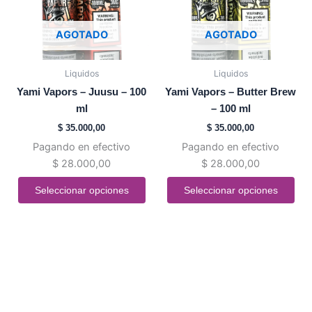
Las
Las
opciones
opciones
AGOTADO
AGOTADO
se
se
pueden
pueden
Liquidos
Liquidos
elegir
elegir
Yami Vapors – Juusu – 100
Yami Vapors – Butter Brew
en
en
ml
– 100 ml
la
la
$
35.000,00
$
35.000,00
página
página
Pagando en efectivo
Pagando en efectivo
de
de
$
28.000,00
$
28.000,00
producto
producto
Seleccionar opciones
Seleccionar opciones