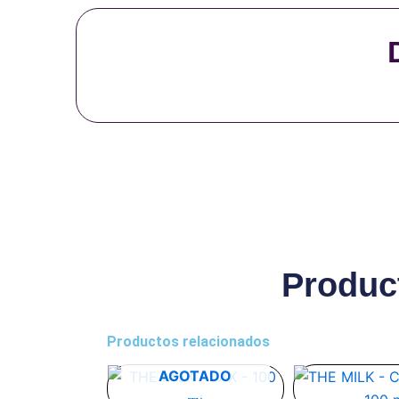
Produc
Productos relacionados
Este
Es
AGOTADO
producto
pr