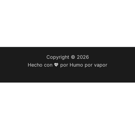
Copyright © 2026
Hecho con 💖 por Humo por vapor
agina están destinados a la venta a adultos mayo
oductos de tabaco legalmente antes de ingresar a 
 o mas
So