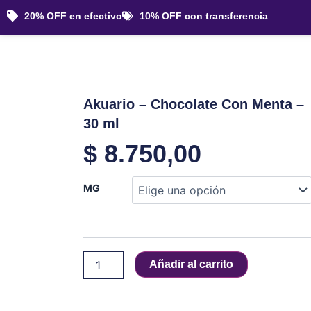
Ir
20% OFF en efectivo
10% OFF con transferencia
al
contenido
Akuario – Chocolate Con Menta –
30 ml
$
8.750,00
Akuario
MG
-
Chocolate
Con
Menta
-
Añadir al carrito
30
ml
cantidad