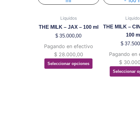
tiene
ti
múltiples
mú
Liquidos
Liquido
variantes.
va
THE MILK – C
THE MILK – JAX – 100 ml
Las
La
100 m
$
35.000,00
opciones
op
$
37.500
Pagando en efectivo
se
se
Pagando en 
$
28.000,00
pueden
pu
$
30.000
Seleccionar opciones
elegir
ele
Seleccionar o
en
en
la
la
página
pá
de
de
producto
pr