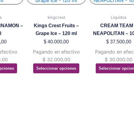
ene
tiene
tiene
ltiples
múltiples
múltip
s
kingcrest
Liquidos
riantes.
variantes.
variant
INNAMON –
Kings Crest Fruits –
CREAM TEAM 
s
Las
Las
l
Grape Ice – 120 ml
NEAPOLITAN – 10
ciones
opciones
opcion
,00
$
40.000,00
$
37.500,00
se
se
efectivo
Pagando en efectivo
Pagando en efec
eden
pueden
puede
,00
$
32.000,00
$
30.000,00
gir
elegir
elegir
pciones
Seleccionar opciones
Seleccionar opcio
en
en
la
la
gina
página
página
de
de
oducto
producto
produ