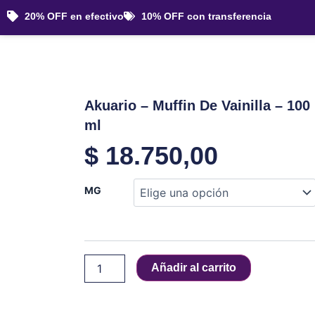
Ir
20% OFF en efectivo
10% OFF con transferencia
al
contenido
Akuario – Muffin De Vainilla – 100
ml
$
18.750,00
Akuario
MG
-
Muffin
De
Vainilla
-
Añadir al carrito
100
ml
cantidad