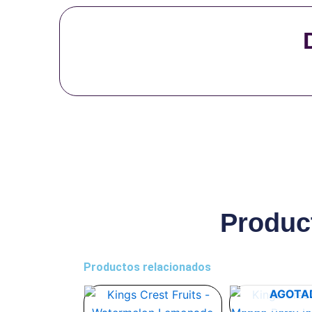
Produc
Productos relacionados
Este
Es
AGOTA
producto
pr