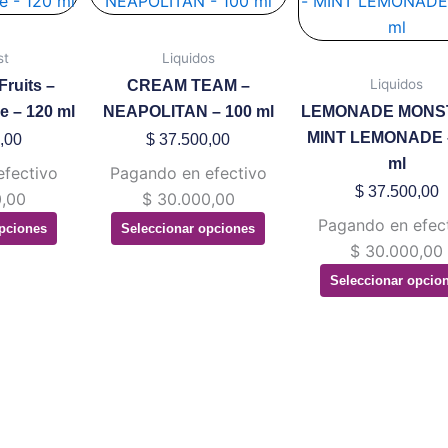
ene
tiene
tiene
ltiples
múltiples
múltip
st
Liquidos
riantes.
variantes.
variant
Liquidos
Fruits –
CREAM TEAM –
s
Las
Las
e – 120 ml
NEAPOLITAN – 100 ml
LEMONADE MONS
ciones
opciones
opcion
MINT LEMONADE 
,00
$
37.500,00
se
se
ml
efectivo
Pagando en efectivo
eden
pueden
puede
$
37.500,00
,00
$
30.000,00
gir
elegir
elegir
Pagando en efec
pciones
Seleccionar opciones
en
en
$
30.000,00
la
la
Seleccionar opcio
gina
página
página
de
de
oducto
producto
produ