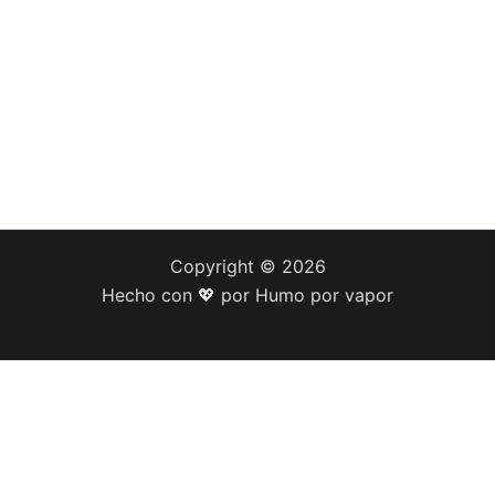
Copyright © 2026
Hecho con 💖 por Humo por vapor
agina están destinados a la venta a adultos mayo
oductos de tabaco legalmente antes de ingresar a 