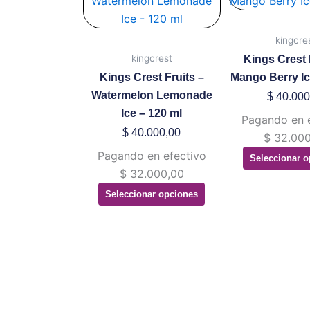
tiene
ti
múltiples
mú
kingcre
variantes.
va
kingcrest
Kings Crest 
Las
La
Kings Crest Fruits –
Mango Berry Ic
opciones
op
Watermelon Lemonade
$
40.000
se
se
Ice – 120 ml
Pagando en 
pueden
pu
$
40.000,00
$
32.000
elegir
ele
Pagando en efectivo
Seleccionar o
en
en
$
32.000,00
la
la
Seleccionar opciones
página
pá
de
de
producto
pr