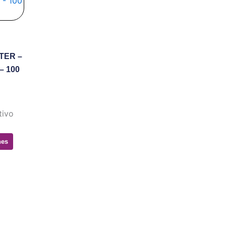
les
es.
TER –
es
– 100
n
tivo
nes
cto