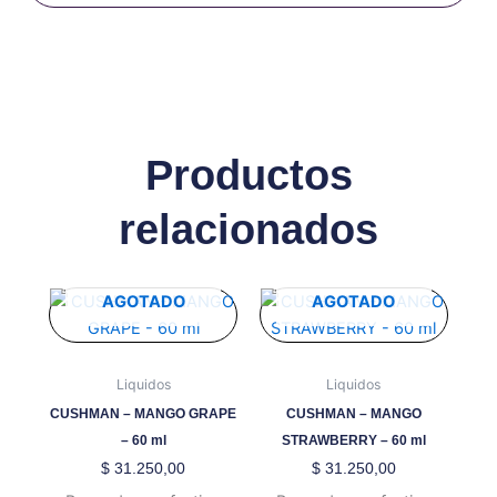
Productos
relacionados
Este
Este
AGOTADO
AGOTADO
producto
producto
tiene
tiene
múltiples
múltiples
Liquidos
Liquidos
variantes.
variantes.
CUSHMAN – MANGO GRAPE
CUSHMAN – MANGO
Las
Las
– 60 ml
STRAWBERRY – 60 ml
opciones
opciones
$
31.250,00
$
31.250,00
se
se