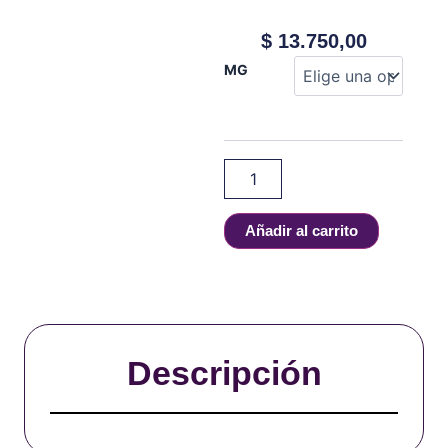
$
13.750,00
Akuario
MG
-
Muffin
De
Vainilla
-
60
ml
cantidad
Añadir al carrito
Descripción