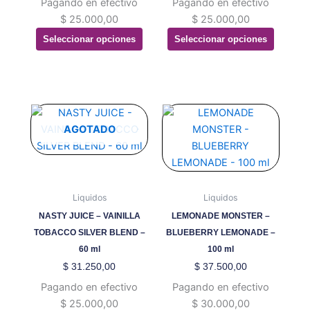
Pagando en efectivo
Pagando en efectivo
pueden
pueden
$
25.000,00
$
25.000,00
elegir
elegir
Seleccionar opciones
Seleccionar opciones
en
en
la
la
página
página
de
de
producto
producto
Este
Este
producto
producto
AGOTADO
tiene
tiene
múltiples
múltiples
variantes.
variantes.
Las
Las
Liquidos
Liquidos
opciones
opciones
NASTY JUICE – VAINILLA
LEMONADE MONSTER –
se
se
TOBACCO SILVER BLEND –
BLUEBERRY LEMONADE –
pueden
pueden
60 ml
100 ml
elegir
elegir
$
31.250,00
$
37.500,00
en
en
Pagando en efectivo
Pagando en efectivo
la
la
$
25.000,00
$
30.000,00