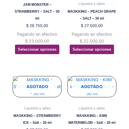
Las
Las
Liquidos y sales
JAM MONSTER –
opciones
opciones
STRAWBERRY – SALT – 30
MASKKING – PEACH GRAPE
se
se
ml
– SALT – 30 ml
pueden
pueden
$
28.750,00
$
27.500,00
elegir
elegir
Pagando en efectivo
Pagando en efectivo
en
en
$
23.000,00
$
22.000,00
la
la
Seleccionar opciones
Seleccionar opciones
página
página
de
de
producto
producto
Este
Este
producto
producto
AGOTADO
AGOTADO
tiene
tiene
múltiples
múltiples
variantes.
variantes.
Liquidos y sales
Liquidos y sales
Las
Las
MASKKING – STRAWBERRY
MASKKING – KIWI
opciones
opciones
ICE – Salt – 30 ml
WATERMELON – Salt – 30 ml
se
se