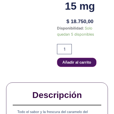
15 mg
$
18.750,00
Akuario
Disponibilidad:
Solo
-
quedan 5 disponibles
SALT
-
MENTA
CRISTAL
-
Añadir al carrito
30
ml
-
15
mg
cantidad
Descripción
Todo el sabor y la frescura del caramelo del