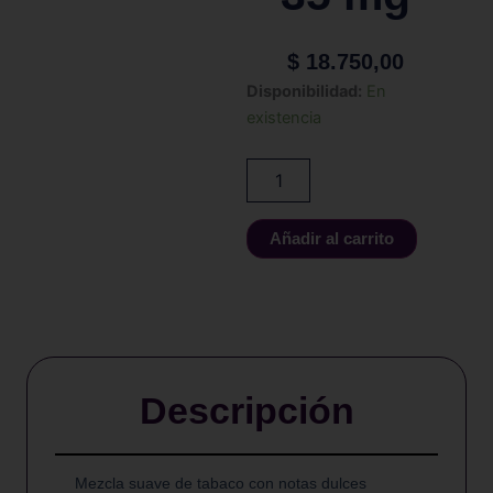
$
18.750,00
Akuario
Disponibilidad:
En
-
existencia
SALT
-
TRIBECA
-
30
Añadir al carrito
ml
-
35
mg
cantidad
Descripción
Mezcla suave de tabaco con notas dulces