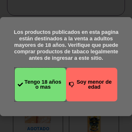
Los productos publicados en esta pagina
están destinados a la venta a adultos
mayores de 18 años. Verifique que puede
comprar productos de tabaco legalmente
Productos
antes de ingresar a este sitio.
relacionados
Tengo 18 años
Soy menor de
o mas
edad
Este
Este
producto
producto
tiene
tiene
múltiples
múltiples
variantes.
variantes.
Las
Las
AGOTADO