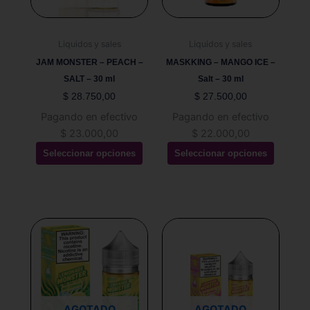
opciones
opciones
se
se
pueden
pueden
Liquidos y sales
Liquidos y sales
elegir
elegir
JAM MONSTER – PEACH –
MASKKING – MANGO ICE –
en
en
SALT – 30 ml
Salt – 30 ml
la
la
$
28.750,00
$
27.500,00
página
página
Pagando en efectivo
Pagando en efectivo
de
de
$
23.000,00
$
22.000,00
producto
producto
Seleccionar opciones
Seleccionar opciones
Este
Este
producto
producto
tiene
tiene
múltiples
múltiples
variantes.
variantes.
Las
Las
AGOTADO
AGOTADO