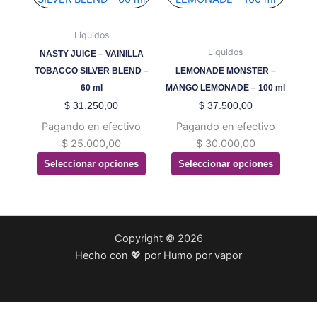
múltiples
múltiples
variantes.
variantes.
Liquidos
Las
Las
Liquidos
NASTY JUICE – VAINILLA
opciones
opciones
TOBACCO SILVER BLEND –
LEMONADE MONSTER –
se
se
60 ml
MANGO LEMONADE – 100 ml
pueden
pueden
$
31.250,00
$
37.500,00
elegir
elegir
Pagando en efectivo
Pagando en efectivo
en
en
$
25.000,00
$
30.000,00
la
la
Seleccionar opciones
Seleccionar opciones
página
página
de
de
producto
producto
Copyright © 2026
Hecho con 💖 por Humo por vapor