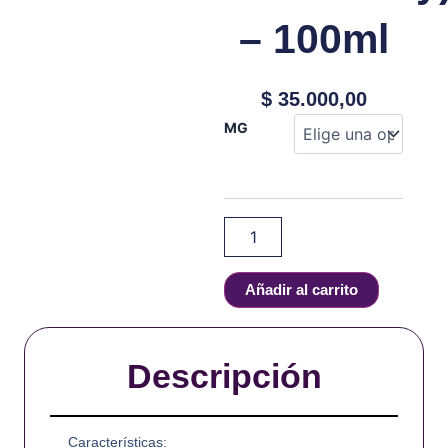
– 100ml
$
35.000,00
Bali
MG
Fruits
-
Afrodita
(Watermelon
Kiwi
Strawberry)
-
100ml
Añadir al carrito
cantidad
Descripción
Características: