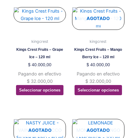
Este
Este
producto
producto
AGOTADO
tiene
tiene
múltiples
múltiples
variantes.
variantes.
kingcrest
kingcrest
Las
Las
Kings Crest Fruits – Grape
Kings Crest Fruits – Mango
opciones
opciones
Ice – 120 ml
Berry Ice – 120 ml
se
se
$
40.000,00
$
40.000,00
pueden
pueden
Pagando en efectivo
Pagando en efectivo
elegir
elegir
$
32.000,00
$
32.000,00
en
en
Seleccionar opciones
Seleccionar opciones
la
la
página
página
de
de
producto
producto
Este
Este
producto
producto
AGOTADO
AGOTADO
tiene
tiene