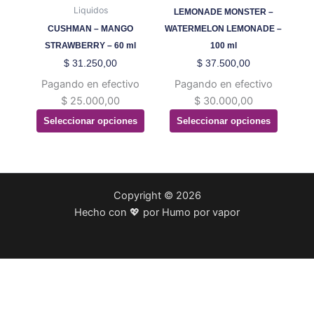
opciones
opciones
Liquidos
LEMONADE MONSTER –
se
se
CUSHMAN – MANGO
WATERMELON LEMONADE –
pueden
pueden
STRAWBERRY – 60 ml
100 ml
elegir
elegir
$
31.250,00
$
37.500,00
en
en
Pagando en efectivo
Pagando en efectivo
la
la
$
25.000,00
$
30.000,00
página
página
Seleccionar opciones
Seleccionar opciones
de
de
producto
producto
Copyright © 2026
Hecho con 💖 por Humo por vapor