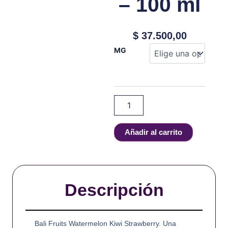
– 100 ml
$
37.500,00
Bali
MG
Fruits
-
Watermelon
Kiwi
Strawberry
-
100
ml
Añadir al carrito
cantidad
Descripción
Bali Fruits Watermelon Kiwi Strawberry. Una