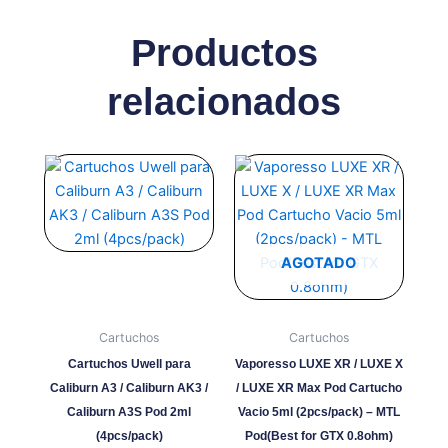
Productos
relacionados
Este
producto
tiene
múltiples
variantes.
AGOTADO
Las
opciones
se
Cartuchos
Cartuchos
pueden
Cartuchos Uwell para
Vaporesso LUXE XR / LUXE X
elegir
Caliburn A3 / Caliburn AK3 /
/ LUXE XR Max Pod Cartucho
en
Caliburn A3S Pod 2ml
Vacio 5ml (2pcs/pack) – MTL
la
(4pcs/pack)
Pod(Best for GTX 0.8ohm)