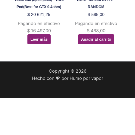
Pod(Best for GTX 0.4ohm)
RANDOM
$
20.621,25
$
585,00
Pagando en efectivo
Pagando en efectivo
$
16.497,00
$
468,00
Leer más
Añadir al carrito
Copyright © 2026
Hecho con 💖 por Humo por vapor