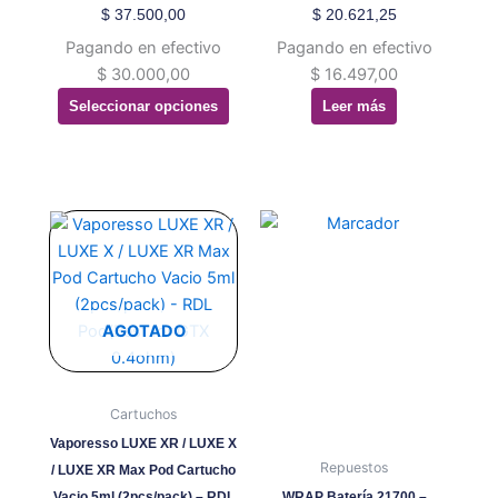
página
$
37.500,00
$
20.621,25
de
Pagando en efectivo
Pagando en efectivo
producto
$
30.000,00
$
16.497,00
Seleccionar opciones
Leer más
AGOTADO
Cartuchos
Vaporesso LUXE XR / LUXE X
Repuestos
/ LUXE XR Max Pod Cartucho
Vacio 5ml (2pcs/pack) – RDL
WRAP Batería 21700 –