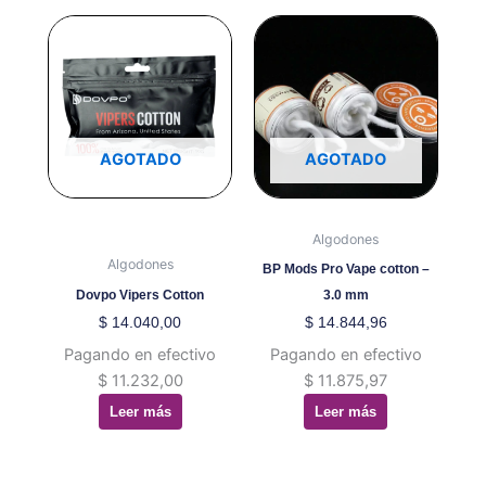
AGOTADO
AGOTADO
Algodones
Algodones
BP Mods Pro Vape cotton –
Dovpo Vipers Cotton
3.0 mm
$
14.040,00
$
14.844,96
Pagando en efectivo
Pagando en efectivo
$
11.232,00
$
11.875,97
Leer más
Leer más