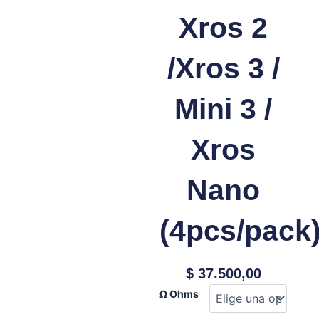
Xros 2
/Xros 3 /
Mini 3 /
Xros
Nano
(4pcs/pack
$
37.500,00
Cartucho
Ω Ohms
Vaporesso
Xros