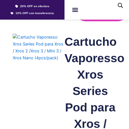
Ir
20% OFF en efectivo
al
Whatsapp
10% OFF con transferencia
contenido
Cartucho
Vaporesso
Xros
Series
Pod para
Xros /