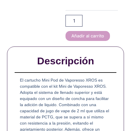
Series
Pod
para
Xros
/
Xros
Añadir al carrito
2
/Xros
3
Descripción
/
Mini
3
/
El cartucho Mini Pod de Vaporesso XROS es
Xros
compatible con el kit Mini de Vaporesso XROS.
Nano
Adopta el sistema de llenado superior y está
(4pcs/pack)
equipado con un diseño de concha para facilitar
cantidad
la adición de liquido. Combinado con una
capacidad de jugo de vape de 2 ml que utiliza el
material de PCTG, que se supera a sí mismo
con resistencia a la presión, evitando el
agrietamiento posterior. Además, ofrece un