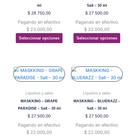
se
se
ml
Salt – 30 ml
pueden
pueden
$
28.750,00
$
27.500,00
elegir
elegir
Pagando en efectivo
Pagando en efectivo
en
en
$
23.000,00
$
22.000,00
la
la
Seleccionar opciones
Seleccionar opciones
página
página
de
de
producto
producto
Este
Este
producto
producto
tiene
tiene
múltiples
múltiples
Liquidos y sales
Liquidos y sales
variantes.
variantes.
MASKKING – GRAPE
MASKKING – BLUERAZZ –
Las
Las
PARADISE – Salt – 30 ml
Salt – 30 ml
opciones
opciones
$
27.500,00
$
27.500,00
se
se
Pagando en efectivo
Pagando en efectivo
pueden
pueden
$
22.000,00
$
22.000,00
elegir
elegir