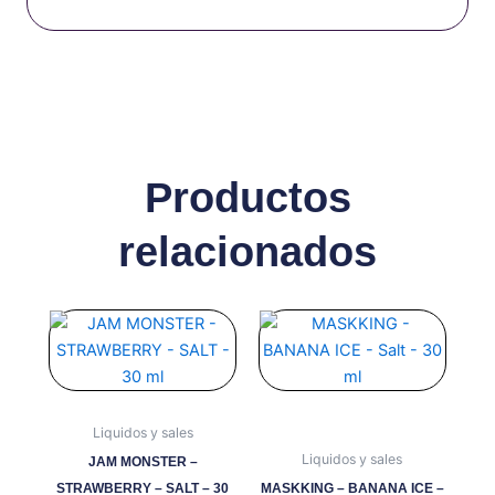
Productos
relacionados
Este
Este
producto
producto
tiene
tiene
múltiples
múltiples
variantes.
variantes.
Liquidos y sales
Las
Las
Liquidos y sales
JAM MONSTER –
opciones
opciones
STRAWBERRY – SALT – 30
MASKKING – BANANA ICE –