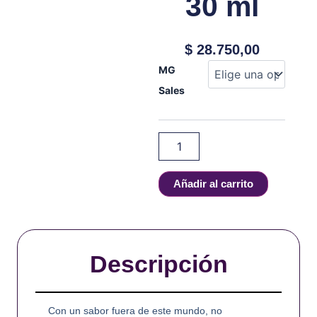
30 ml
$
28.750,00
CUSTARD
MG
MONSTER
Sales
-
BANANA
-
SALT
-
30
ml
Añadir al carrito
cantidad
Descripción
Con un sabor fuera de este mundo, no