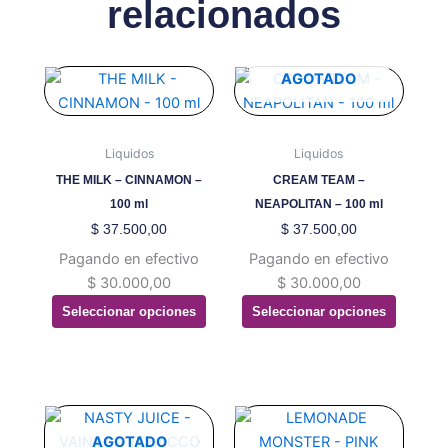
relacionados
Este
Este
AGOTADO
producto
producto
tiene
tiene
múltiples
múltiples
Liquidos
Liquidos
variantes.
variantes.
THE MILK – CINNAMON –
CREAM TEAM –
Las
Las
100 ml
NEAPOLITAN – 100 ml
opciones
opciones
$
37.500,00
$
37.500,00
se
se
Pagando en efectivo
Pagando en efectivo
pueden
pueden
$
30.000,00
$
30.000,00
elegir
elegir
Seleccionar opciones
Seleccionar opciones
en
en
la
la
página
página
de
de
producto
producto
Este
Este
producto
producto
AGOTADO