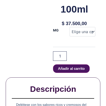
100ml
$
37.500,00
Custard
MG
Monster
Swirl
Edition
-
Blueberry
Vanilla
-
100ml
Añadir al carrito
cantidad
Descripción
Deléitese con los sabores ricos y cremosos del