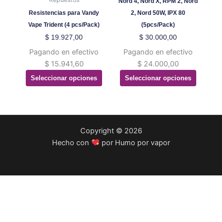
Nord 4, Nord X, RPM 2, Nord
elegir
elegir
Resistencias para Vandy
2, Nord 50W, IPX 80
en
en
Vape Trident (4 pcs/Pack)
(5pcs/Pack)
la
la
$
19.927,00
$
30.000,00
página
página
Pagando en efectivo
Pagando en efectivo
de
de
$
15.941,60
$
24.000,00
producto
producto
Seleccionar opciones
Seleccionar opciones
Copyright © 2026
Hecho con
por Humo por vapor