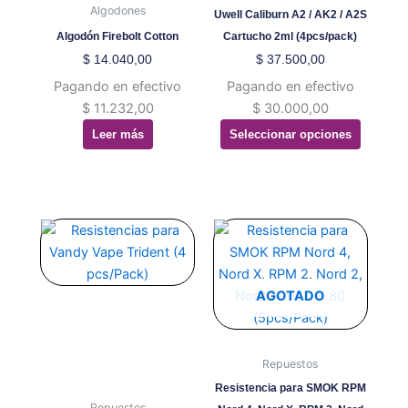
Las
Algodones
Uwell Caliburn A2 / AK2 / A2S
opciones
Algodón Firebolt Cotton
Cartucho 2ml (4pcs/pack)
se
$
14.040,00
$
37.500,00
pueden
Pagando en efectivo
Pagando en efectivo
elegir
$
11.232,00
$
30.000,00
en
Leer más
Seleccionar opciones
la
página
de
producto
Este
Este
producto
producto
tiene
tiene
múltiples
múltiples
AGOTADO
variantes.
variantes.
Las
Las
opciones
opciones
Repuestos
se
se
Resistencia para SMOK RPM
pueden
pueden
Repuestos