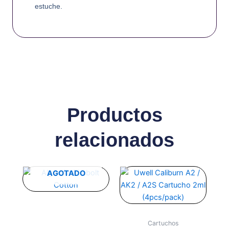
estuche.
Productos
relacionados
Este
AGOTADO
producto
tiene
múltiples
variantes.
Cartuchos