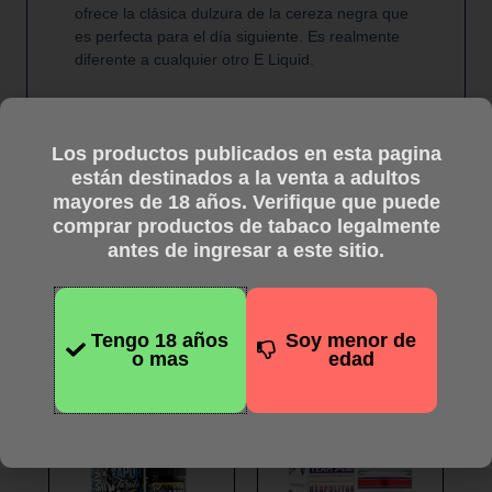
ofrece la clásica dulzura de la cereza negra que
es perfecta para el día siguiente. Es realmente
diferente a cualquier otro E Liquid.
Los productos publicados en esta pagina
están destinados a la venta a adultos
mayores de 18 años. Verifique que puede
comprar productos de tabaco legalmente
antes de ingresar a este sitio.
Productos
relacionados
Tengo 18 años
Soy menor de
o mas
edad
Este
Este
producto
producto
tiene
tiene