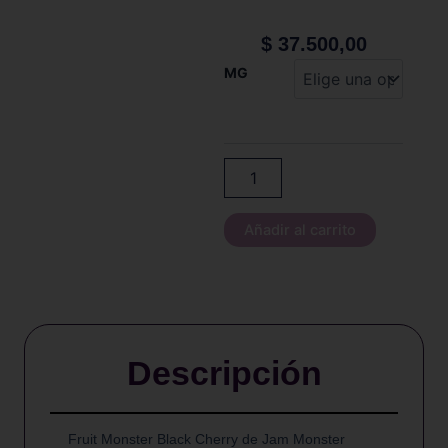
$
37.500,00
FRUIT
MG
MONSTER
-
BLACK
CHERRY
-
100
ml
cantidad
Añadir al carrito
Descripción
Fruit Monster Black Cherry de Jam Monster