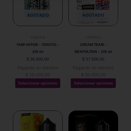
múltiples
múltiples
variantes.
variantes.
Las
Las
AGOTADO
AGOTADO
opciones
opciones
se
se
pueden
pueden
Liquidos
Liquidos
elegir
elegir
YAMI VAPOR – TARUTO –
CREAM TEAM –
en
en
100 ml
NEAPOLITAN – 100 ml
la
la
$
35.000,00
$
37.500,00
página
página
Pagando en efectivo
Pagando en efectivo
de
de
$
28.000,00
$
30.000,00
producto
producto
Seleccionar opciones
Seleccionar opciones
Este
Este
producto
producto
tiene
tiene