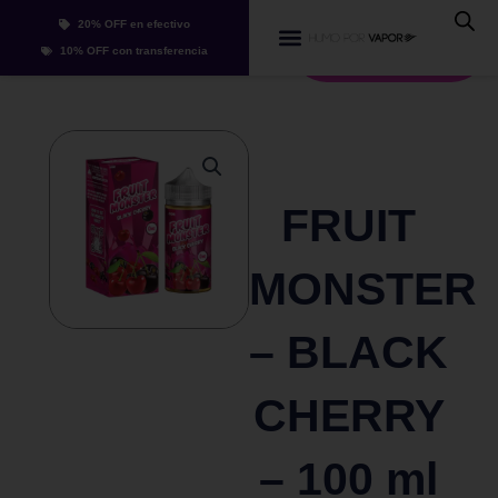
Ir
20% OFF en efectivo
al
Whatsapp
10% OFF con transferencia
contenido
FRUIT
MONSTER
– BLACK
CHERRY
– 100 ml