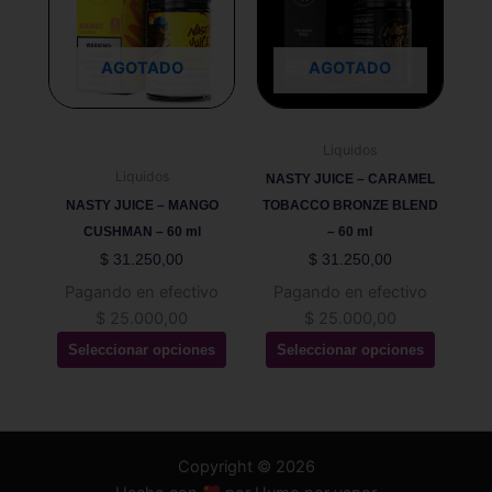
múltiples
múltiples
variantes.
variantes.
Las
Las
AGOTADO
AGOTADO
opciones
opciones
se
se
pueden
pueden
Liquidos
elegir
elegir
Liquidos
NASTY JUICE – CARAMEL
en
en
NASTY JUICE – MANGO
TOBACCO BRONZE BLEND
la
la
CUSHMAN – 60 ml
– 60 ml
página
página
$
31.250,00
$
31.250,00
de
de
Pagando en efectivo
Pagando en efectivo
producto
producto
$
25.000,00
$
25.000,00
Seleccionar opciones
Seleccionar opciones
Copyright © 2026