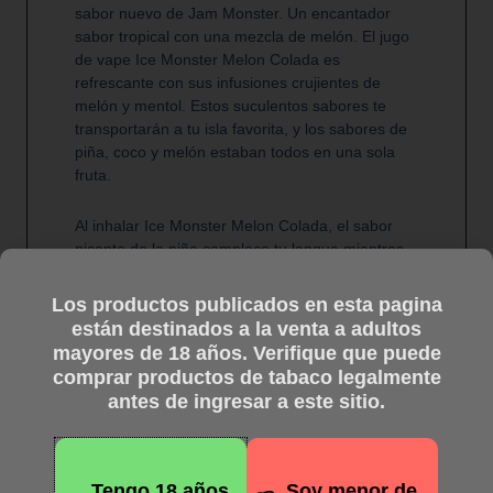
sabor nuevo de Jam Monster. Un encantador
sabor tropical con una mezcla de melón. El jugo
de vape Ice Monster Melon Colada es
refrescante con sus infusiones crujientes de
melón y mentol. Estos suculentos sabores te
transportarán a tu isla favorita, y los sabores de
piña, coco y melón estaban todos en una sola
fruta.
Al inhalar Ice Monster Melon Colada, el sabor
picante de la piña complace tu lengua mientras
que el refrescante sabor a melón empapa las
papilas gustativas, equilibrando mágicamente
Los productos publicados en esta pagina
este jugo lleno de sabor. El cremoso sabor a
están destinados a la venta a adultos
coco le da a este líquido una experiencia
mayores de 18 años. Verifique que puede
auténtica. Al exhalar, un refrescante sabor a
comprar productos de tabaco legalmente
mentol lo une todo.
antes de ingresar a este sitio.
Tengo 18 años
Soy menor de