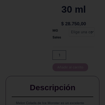
30 ml
$
28.750,00
ICE
MG
MONSTER
Sales
-
MELON
COLADA
-
SALT
-
30
Añadir al carrito
ml
cantidad
Descripción
Melon Colada de Ice Monster es un excelente