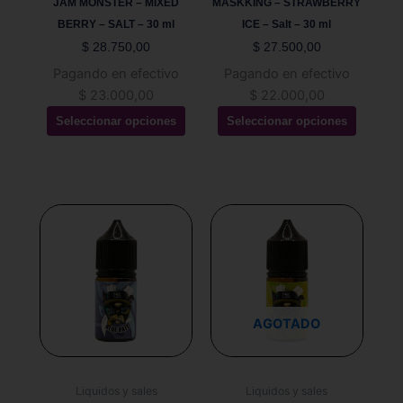
JAM MONSTER – MIXED
MASKKING – STRAWBERRY
en
en
BERRY – SALT – 30 ml
ICE – Salt – 30 ml
la
la
$
28.750,00
$
27.500,00
página
página
Pagando en efectivo
Pagando en efectivo
de
de
$
23.000,00
$
22.000,00
producto
producto
Seleccionar opciones
Seleccionar opciones
Este
Este
producto
producto
tiene
tiene
múltiples
múltiples
variantes.
variantes.
Las
Las
AGOTADO
opciones
opciones
se
se
pueden
pueden
Liquidos y sales
Liquidos y sales