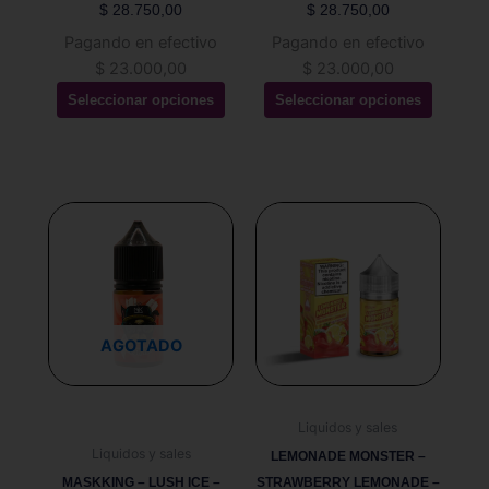
página
página
$
28.750,00
$
28.750,00
de
de
Pagando en efectivo
Pagando en efectivo
producto
producto
$
23.000,00
$
23.000,00
Seleccionar opciones
Seleccionar opciones
Este
Este
producto
producto
tiene
tiene
múltiples
múltiples
variantes.
variantes.
Las
Las
AGOTADO
opciones
opciones
se
se
pueden
pueden
Liquidos y sales
elegir
elegir
Liquidos y sales
LEMONADE MONSTER –
en
en
MASKKING – LUSH ICE –
STRAWBERRY LEMONADE –