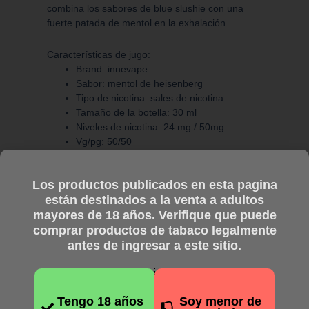
combina los sabores de blue slushie con una
fuerte patada de mentol en la exhalación.
Características de jugo:
Brand: innevape
Sabor: mentol de heisenberg
Tipo de nicotina: sales de nicotina
Tamaño de la botella: 30 ml
Niveles de nicotina: 24 mg / 50mg
Vg/pg: 50/50
Contenido del paquete:
Los productos publicados en esta pagina
1x innevape heisenberg menthol salts
están destinados a la venta a adultos
30ml
mayores de 18 años. Verifique que puede
comprar productos de tabaco legalmente
antes de ingresar a este sitio.
Tengo 18 años
Soy menor de