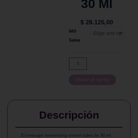
30 Ml
$
28.125,00
Innevape
MG
-
Sales
Heisenberg
Menthol
-
Salt
-
30
Ml
Añadir al carrito
cantidad
Descripción
El innevape heisenberg mentol sales de 30 ml