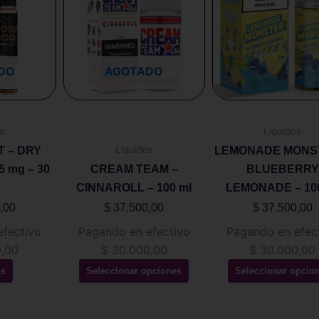
tiene
tiene
múltiples
múltip
variantes.
variant
Las
Las
DO
AGOTADO
opciones
opcion
se
se
pueden
puede
s
Liquidos
elegir
elegir
Liquidos
T – DRY
LEMONADE MONS
en
en
 mg – 30
CREAM TEAM –
BLUEBERRY
la
la
CINNAROLL – 100 ml
LEMONADE – 10
página
página
de
de
,00
$
37.500,00
$
37.500,00
producto
produ
efectivo
Pagando en efectivo
Pagando en efec
,00
$
30.000,00
$
30.000,00
ás
Seleccionar opciones
Seleccionar opcio