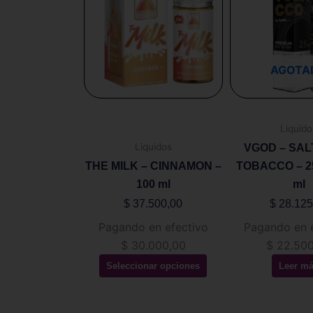
tiene
múltiples
variantes.
Las
AGOTA
opciones
se
pueden
Liquido
elegir
Liquidos
VGOD – SAL
en
THE MILK – CINNAMON –
TOBACCO – 25
la
100 ml
ml
página
de
$
37.500,00
$
28.125
producto
Pagando en efectivo
Pagando en 
$
30.000,00
$
22.500
Seleccionar opciones
Leer m