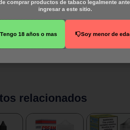
un poco diferente a lo que está acostumbrado. Jam Monster Apr
de comprar productos de tabaco legalmente ante
antequilla y lo combina con una mermelada de damasco bastante
ingresar a este sitio.
Tengo 18 años o mas
Soy menor de eda
tos relacionados
Este
Este
producto
produ