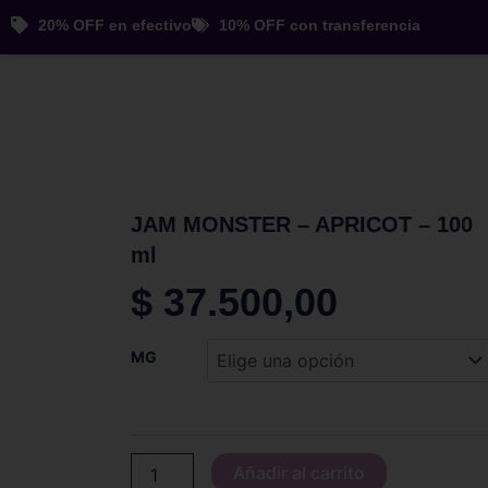
Ir
20% OFF en efectivo
10% OFF con transferencia
al
contenido
JAM MONSTER – APRICOT – 100
ml
$
37.500,00
JAM
MG
MONSTER
-
APRICOT
-
100
Añadir al carrito
ml