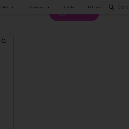
Products
 Sales
Repuestos
Carrito
Mi Cuenta
search
Whatsapp