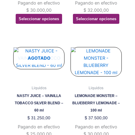
Pagando en efectivo
Pagando en efectivo
en
en
$
30.000,00
$
32.000,00
la
la
Seleccionar opciones
Seleccionar opciones
página
página
de
de
producto
producto
Este
Este
producto
producto
AGOTADO
tiene
tiene
múltiples
múltiples
variantes.
variantes.
Las
Las
Liquidos
Liquidos
opciones
opciones
NASTY JUICE – VAINILLA
LEMONADE MONSTER –
se
se
TOBACCO SILVER BLEND –
BLUEBERRY LEMONADE –
pueden
pueden
60 ml
100 ml
elegir
elegir
$
31.250,00
$
37.500,00
en
en
Pagando en efectivo
Pagando en efectivo
la
la
$
25.000,00
$
30.000,00