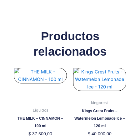
Productos
relacionados
Este
Este
producto
producto
tiene
tiene
múltiples
múltiples
variantes.
variantes.
kingcrest
Las
Las
Liquidos
Kings Crest Fruits –
opciones
opciones
THE MILK – CINNAMON –
Watermelon Lemonade Ice –
se
se
100 ml
120 ml
pueden
pueden
$
37.500,00
$
40.000,00
elegir
elegir