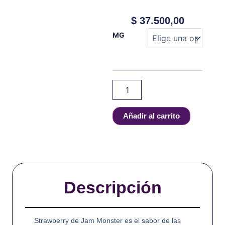
$
37.500,00
JAM
MG
MONSTER
-
STRAWBERRY
-
100
ml
cantidad
Añadir al carrito
Descripción
Strawberry de Jam Monster es el sabor de las